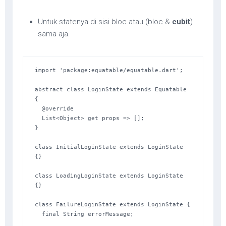
Untuk statenya di sisi bloc atau (bloc &
cubit
)
sama aja.
import 'package:equatable/equatable.dart';

abstract class LoginState extends Equatable 
{

  @override

  List<Object> get props => [];

}

class InitialLoginState extends LoginState 
{}

class LoadingLoginState extends LoginState 
{}

class FailureLoginState extends LoginState {

  final String errorMessage;
