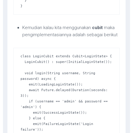
  }

}
Kemudian kalau kita menggunakan
cubit
maka
pengimplementasiannya adalah sebagai berikut
class LoginCubit extends Cubit<LoginState> {

  LoginCubit() : super(InitialLoginState());

  void login(String username, String 
password) async {

    emit(LoadingLoginState());

    await Future.delayed(Duration(seconds: 
3));

    if (username == 'admin' && password == 
'admin') {

      emit(SuccessLoginState());

    } else {

      emit(FailureLoginState('Login 
failure'));
