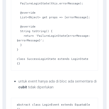
  FailureLoginState(this.errorMessage);

  @override

  List<Object> get props => [errorMessage];

  @override

  String toString() {

    return 'FailureLoginState{errorMessage: 
$errorMessage}';

  }

}

class SuccessLoginState extends LoginState 
{}
untuk event hanya ada di bloc ada sementara di
cubit
tidak diperlukan
abstract class LoginEvent extends Equatable 