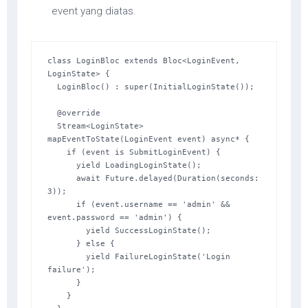
event yang diatas.
class LoginBloc extends Bloc<LoginEvent, 
LoginState> {

  LoginBloc() : super(InitialLoginState());

  @override

  Stream<LoginState> 
mapEventToState(LoginEvent event) async* {

    if (event is SubmitLoginEvent) {

      yield LoadingLoginState();

      await Future.delayed(Duration(seconds: 
3));

      if (event.username == 'admin' && 
event.password == 'admin') {

        yield SuccessLoginState();

      } else {

        yield FailureLoginState('Login 
failure');

      }

    }
