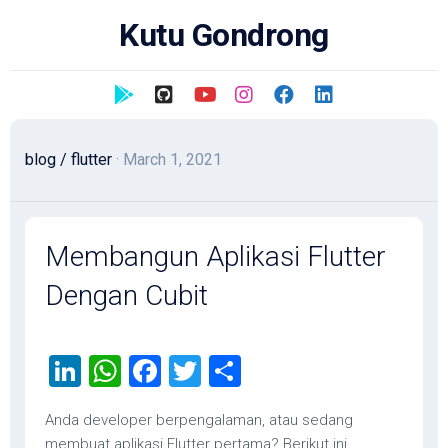
Skip
Kutu Gondrong
to
content
blog
/
flutter
· March 1, 2021
Membangun Aplikasi Flutter
Dengan Cubit
LinkedIn
WhatsApp
Facebook
Twitter
Share
Anda developer berpengalaman, atau sedang
membuat aplikasi Flutter pertama? Berikut ini