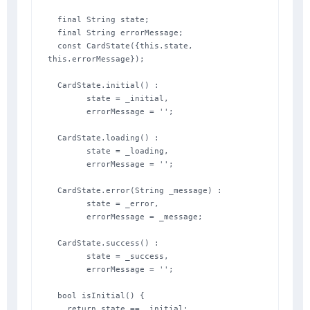
  final String state;

  final String errorMessage;

  const CardState({this.state, 
this.errorMessage});

  CardState.initial() :

        state = _initial,

        errorMessage = '';

  CardState.loading() :

        state = _loading,

        errorMessage = '';

  CardState.error(String _message) :

        state = _error,

        errorMessage = _message;

  CardState.success() :

        state = _success,

        errorMessage = '';

  bool isInitial() {

    return state == _initial;
