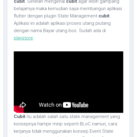
cubit
. Setelah mengenal
cubit
agar lebih gampang
belajarnya maka kemudian saya membangun aplikasi
flutter dengan plugin State Management
cubit
.
Aplikasi ini adalah aplikasi proses utang piutang
dengan nama Bayar utang bos. Sudah ada di
playstore
.
Cubit
itu adalah salah satu state management yang
konsepnya hampir mirip seperti BLoC namun, cara
kerjanya tidak menggunakan konsep Event State