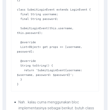
{}

class SubmitLoginEvent extends LoginEvent {

  final String username;

  final String password;

  SubmitLoginEvent(this.username, 
this.password);

  @override

  List<Object> get props => [username, 
password];

  @override

  String toString() {

    return 'SubmitLoginEvent{username: 
$username, password: $password}';

  }

}
Nah.. kalau cuma menggunakan bloc
implementasinya sebagai berikut. butuh class