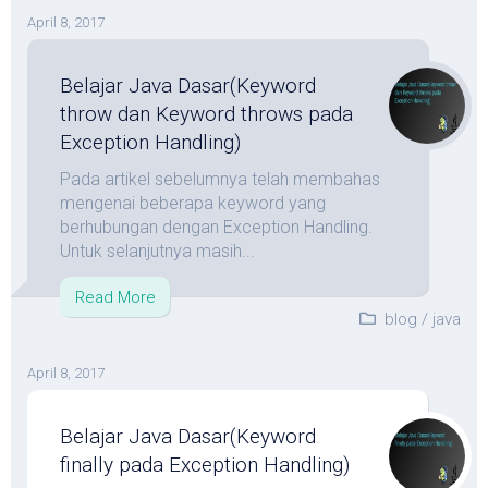
April 8, 2017
Belajar Java Dasar(Keyword
throw dan Keyword throws pada
Exception Handling)
Pada artikel sebelumnya telah membahas
mengenai beberapa keyword yang
berhubungan dengan Exception Handling.
Untuk selanjutnya masih...
Read More
blog
/
java
April 8, 2017
Belajar Java Dasar(Keyword
finally pada Exception Handling)