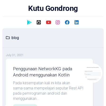
Skip
Kutu Gondrong
to
content
blog
July 31, 2021
Penggunaan NetworkKG pada
Android menggunakan Kotlin
Pada kesempatan kali ini kita akan
sama-sama mempelajari seputar Rest API
pada pemrograman android dan
menggunakan...