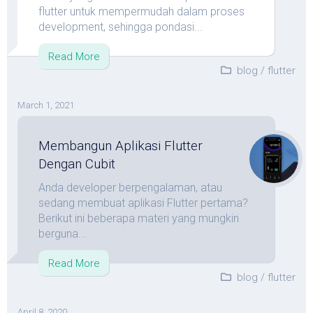
flutter untuk mempermudah dalam proses
development, sehingga pondasi...
Read More
blog
/
flutter
March 1, 2021
Membangun Aplikasi Flutter
Dengan Cubit
Anda developer berpengalaman, atau
sedang membuat aplikasi Flutter pertama?
Berikut ini beberapa materi yang mungkin
berguna...
Read More
blog
/
flutter
April 8, 2020