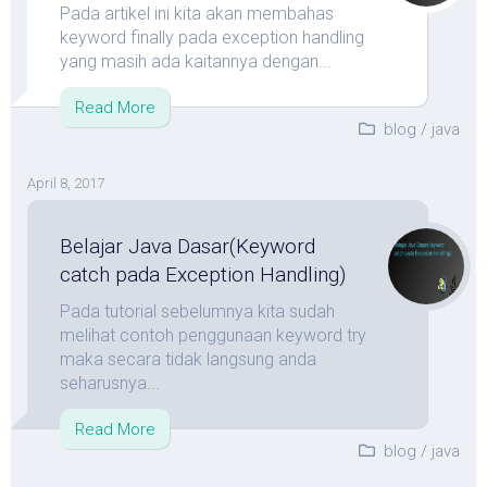
Pada artikel ini kita akan membahas
keyword finally pada exception handling
yang masih ada kaitannya dengan...
Read More
blog
/
java
April 8, 2017
Belajar Java Dasar(Keyword
catch pada Exception Handling)
Pada tutorial sebelumnya kita sudah
melihat contoh penggunaan keyword try
maka secara tidak langsung anda
seharusnya...
Read More
blog
/
java