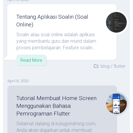
Tentang Aplikasi Soalin (Soal
Online)
Soalin atau soal online adalah aplikasi
yang membantu guru dan murid dalam
proses pembelajaran. Feature soalin...
Read More
blog
/
flutter
April 8, 2020
Tutorial Membuat Home Screen
Menggunakan Bahasa
Pemrograman Flutter
Selamat datang di kutugondrong.com,
Anda akan diajarkan untuk membuat