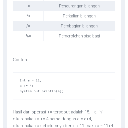
-=
Pengurangan bilangan
*=
Perkalian bilangan
/=
Pembagian bilangan
%=
Pemerolehan sisa bagi
Contoh :
Int a = 11; 

a += 4; 

System.out.println(a);
Hasil dari operasi += tersebut adalah 15. Hal ini
dikarenakan a += 4 sama dengan a = a+4,
dikarenakan a sebelumnya bernilai 11 maka a = 11+4.