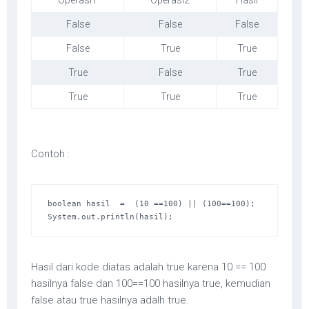
Operasi1
Operasi2
Hasil
False
False
False
False
True
True
True
False
True
True
True
True
Contoh :
boolean hasil  =  (10 ==100) || (100==100); 

System.out.println(hasil);
Hasil dari kode diatas adalah true karena 10 == 100
hasilnya false dan 100==100 hasilnya true, kemudian
false atau true hasilnya adalh true.