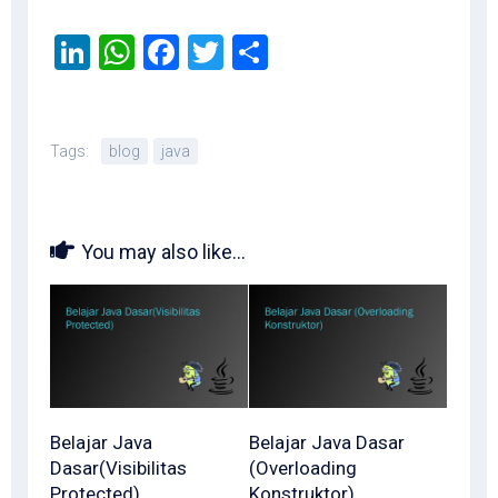
LinkedIn
WhatsApp
Facebook
Twitter
Share
Tags:
blog
java
You may also like...
Belajar Java
Belajar Java Dasar
Dasar(Visibilitas
(Overloading
Protected)
Konstruktor)