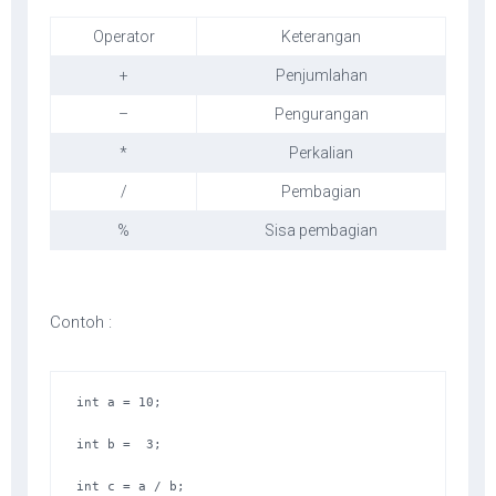
Operator
Keterangan
+
Penjumlahan
–
Pengurangan
*
Perkalian
/
Pembagian
%
Sisa pembagian
Contoh :
int a = 10;

int b =  3;

int c = a / b;
