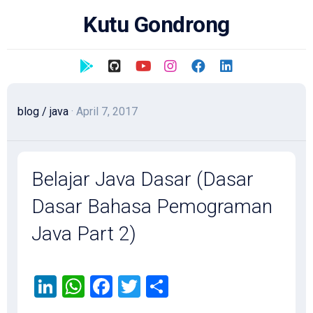
Skip
Kutu Gondrong
to
content
blog
/
java
· April 7, 2017
Belajar Java Dasar (Dasar
Dasar Bahasa Pemograman
Java Part 2)
LinkedIn
WhatsApp
Facebook
Twitter
Share