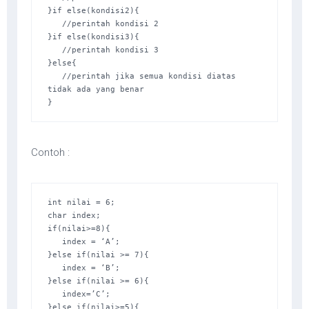
}if else(kondisi2){ 

   //perintah kondisi 2 

}if else(kondisi3){ 

   //perintah kondisi 3 

}else{ 

   //perintah jika semua kondisi diatas 
tidak ada yang benar 

}
Contoh :
int nilai = 6; 

char index; 

if(nilai>=8){ 

   index = ‘A’; 

}else if(nilai >= 7){ 

   index = ‘B’; 

}else if(nilai >= 6){

   index=’C’; 

}else if(nilai>=5){
