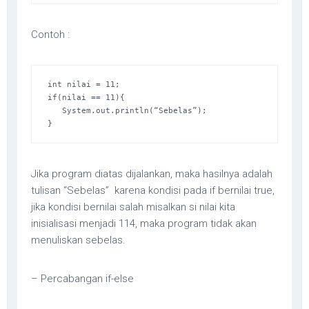
Contoh :
int nilai = 11; 

if(nilai == 11){ 

   System.out.println(“Sebelas”); 

}
Jika program diatas dijalankan, maka hasilnya adalah
tulisan “Sebelas” karena kondisi pada if bernilai true,
jika kondisi bernilai salah misalkan si nilai kita
inisialisasi menjadi 114, maka program tidak akan
menuliskan sebelas.
– Percabangan if-else