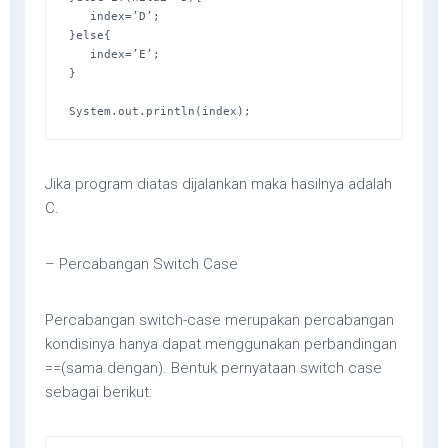
   index=’D’; 

}else{ 

   index=’E’; 

} 

System.out.println(index);
Jika program diatas dijalankan maka hasilnya adalah
C.
– Percabangan Switch Case
Percabangan switch-case merupakan percabangan
kondisinya hanya dapat menggunakan perbandingan
==(sama dengan). Bentuk pernyataan switch case
sebagai berikut: