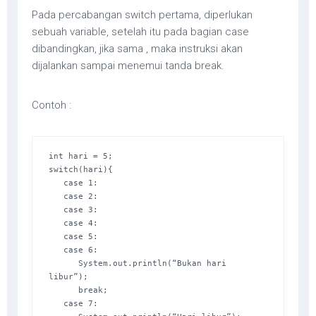
Pada percabangan switch pertama, diperlukan
sebuah variable, setelah itu pada bagian case
dibandingkan, jika sama , maka instruksi akan
dijalankan sampai menemui tanda break.
Contoh :
int hari = 5; 

switch(hari){ 

   case 1: 

   case 2: 

   case 3: 

   case 4: 

   case 5: 

   case 6: 

      System.out.println(“Bukan hari 
libur”); 

      break; 

   case 7: 
