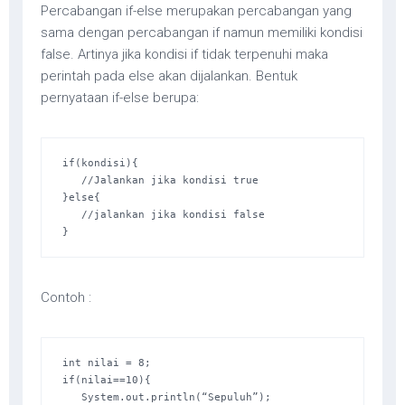
Percabangan if-else merupakan percabangan yang
sama dengan percabangan if namun memiliki kondisi
false. Artinya jika kondisi if tidak terpenuhi maka
perintah pada else akan dijalankan. Bentuk
pernyataan if-else berupa:
if(kondisi){ 

   //Jalankan jika kondisi true 

}else{ 

   //jalankan jika kondisi false 

}
Contoh :
int nilai = 8; 

if(nilai==10){ 

   System.out.println(“Sepuluh”); 
