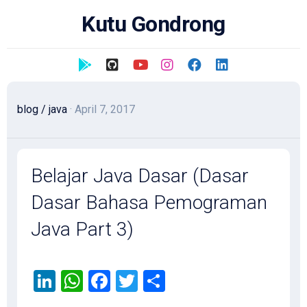
Skip
Kutu Gondrong
to
content
blog
/
java
· April 7, 2017
Belajar Java Dasar (Dasar
Dasar Bahasa Pemograman
Java Part 3)
LinkedIn
WhatsApp
Facebook
Twitter
Share