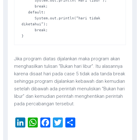
      System.out.println(“Hari libur”); 

      break; 

   default: 

      System.out.println(“hari tidak 
diketahui”); 

      break; 

}
Jika program diatas dijalankan maka program akan
menghasilkan tulisan “Bukan hari libur”. Itu alasannya
karena disaat hari pada case 5 tidak ada tanda break
sehingga program dijalankan kebawah dan kemudian
setelah dibawah ada perintah menuliskan “Bukan hari
libur” dan kemudian perintah menghentikan perintah
pada percabangan tersebut.
LinkedIn
WhatsApp
Facebook
Twitter
Share