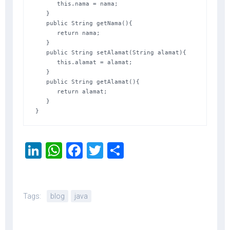
      this.nama = nama; 

   } 

   public String getNama(){ 

      return nama; 

   } 

   public String setAlamat(String alamat){ 

      this.alamat = alamat; 

   } 

   public String getAlamat(){ 

      return alamat; 

   } 

}
LinkedIn
WhatsApp
Facebook
Twitter
Share
Tags:
blog
java