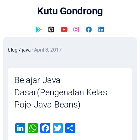
Skip
Kutu Gondrong
to
content
blog
/
java
· April 8, 2017
Belajar Java
Dasar(Pengenalan Kelas
Pojo-Java Beans)
LinkedIn
WhatsApp
Facebook
Twitter
Share