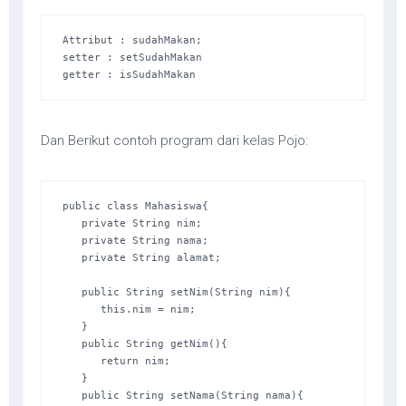
Attribut : sudahMakan; 

setter : setSudahMakan 

getter : isSudahMakan
Dan Berikut contoh program dari kelas Pojo:
public class Mahasiswa{ 

   private String nim; 

   private String nama; 

   private String alamat; 

   public String setNim(String nim){ 

      this.nim = nim; 

   } 

   public String getNim(){

      return nim; 

   } 

   public String setNama(String nama){ 
