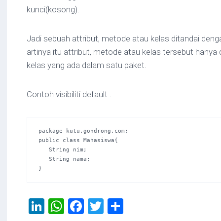
kunci(kosong).
Jadi sebuah attribut, metode atau kelas ditandai dengan
artinya itu attribut, metode atau kelas tersebut hanya
kelas yang ada dalam satu paket.
Contoh visibiliti default :
package kutu.gondrong.com; 

public class Mahasiswa{ 

   String nim; 

   String nama; 

}
LinkedIn
WhatsApp
Facebook
Twitter
Share