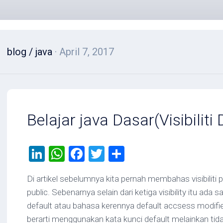
blog
/
java
· April 7, 2017
Belajar java Dasar(Visibiliti 
LinkedIn
WhatsApp
Facebook
Twitter
Share
Di artikel sebelumnya kita pernah membahas visibiliti p
public. Sebenarnya selain dari ketiga visibility itu ada satu
default atau bahasa kerennya default accsess modifie
berarti menggunakan kata kunci default melainkan ti