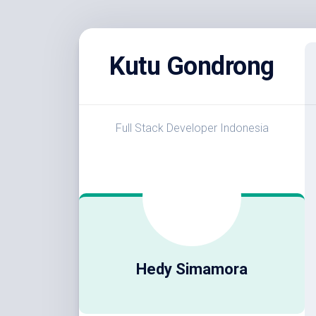
Skip
to
Kutu Gondrong
content
Full Stack Developer Indonesia
Hedy Simamora